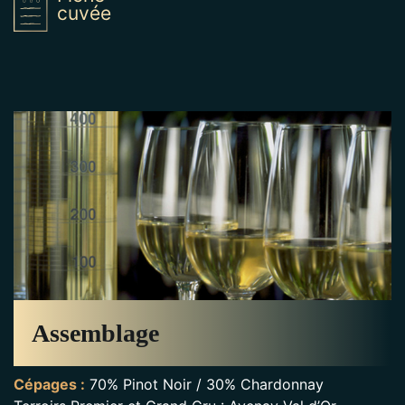
Or
cuvée
Assemblage
Cépages :
70% Pinot Noir / 30% Chardonnay