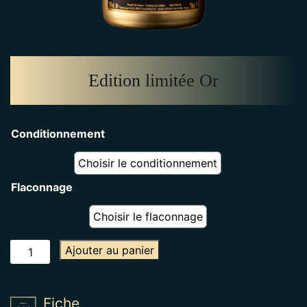
Edition limitée Or
Conditionnement
Flaconnage
quantité
Ajouter au panier
de
Edition
limitée
Fiche