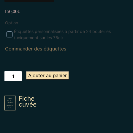
150,00
€
Option
Étiquettes personnalisées à partir de 24 bouteilles
(uniquement sur les 75cl)
Commander des étiquettes
quantité
Ajouter au panier
de
Rosé
Fiche
cuvée